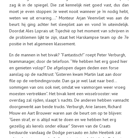
zag ik in de spiegel. Die zat kennelijk niet goed vast, dus dan
moet je even stoppen: Je weet nooit wanneer je ‘m nodig hebt,
weten we uit ervaring….” Monteur Arjan Veenvliet was aan de
beurt: hij ging achter het sleeplint aan en vond ‘m uiteindelijk.
Doordat Ales Loprais uit Tsjechië op het moment van schrijven in
de problemen lijkt te zijn, staat het Harskampse team op de 7e
positie in het algemeen klassement.
En de mannen in het bivak? “Fantastisch!” roept Peter Verburgh,
teammanager, door de telefoon. “We hebben het erg goed hier
en genieten volop!” De afgelopen dagen deden een forse
aanslag op de nachtrust: “Gisteren kwam Martin laat aan door
file op de verbindingsroute. Dan ga je wel laat naar bed…
sommigen van ons ook niet, omdat we vanmorgen weer vroeg
moesten vertrekken”. Het bivak kent een wisselrooster: wie
overdag zal rijden, slaapt ’s nachts. De anderen hebben vannacht
doorgewerkt aan beide trucks. Verburgh, Arie Jansen, Richard
Mouw en Aart Brouwer waren aan de beurt om op te blijven:
“Geen straf, er is altijd wat te doen en we hebben het erg
gezellig als kerels onder elkaar” Steven van de Craats
bestuurde vandaag de Dodge persauto en John Heebink zat