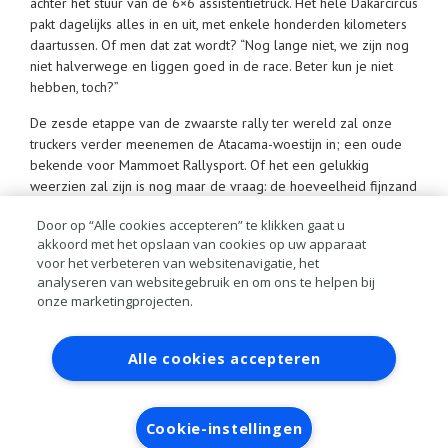
achter het stuur van de 6×6 assistentietruck. Het hele Dakarcircus
pakt dagelijks alles in en uit, met enkele honderden kilometers
daartussen. Of men dat zat wordt? “Nog lange niet, we zijn nog
niet halverwege en liggen goed in de race. Beter kun je niet
hebben, toch?”
De zesde etappe van de zwaarste rally ter wereld zal onze
truckers verder meenemen de Atacama-woestijn in; een oude
bekende voor Mammoet Rallysport. Of het een gelukkig
weerzien zal zijn is nog maar de vraag: de hoeveelheid fijnzand
bleek voorgaande jaren om gek van te worden: tot ver in
Door op “Alle cookies accepteren” te klikken gaat u
Rusland kon er nog een zandbak gevuld worden met de inhoud
akkoord met het opslaan van cookies op uw apparaat
van de cabine… Etappe zes is tevens de langste etappe in de
voor het verbeteren van websitenavigatie, het
Dakar en verdeeld in twee proeven. Het terrein is snel,
analyseren van websitegebruik en om ons te helpen bij
uitdagend maar bovenal vermoeiend voor hen die weinig slaap
onze marketingprojecten.
hebben gehad… Volgens de organisatie gaat morgen de eerste
formatie van de top 10 plaatsvinden: Mammoet Rallysport
Contact
Account aanvragen
Inloggen
hoopt daar deel van uit te kunnen maken.
Alle cookies accepteren
RAI bestanden
Privacy
Algemene
voorwaarden
Verwerkersovereenkomst
Cookie-instellingen