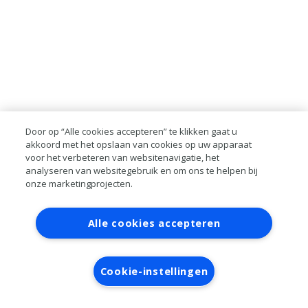
Door op “Alle cookies accepteren” te klikken gaat u
akkoord met het opslaan van cookies op uw apparaat
voor het verbeteren van websitenavigatie, het
analyseren van websitegebruik en om ons te helpen bij
onze marketingprojecten.
Contact
Account aanvragen
Inloggen
Alle cookies accepteren
RAI bestanden
Privacy
Algemene
voorwaarden
Verwerkersovereenkomst
Cookie-instellingen