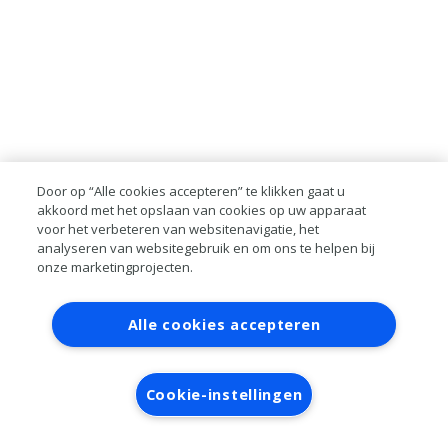
Door op “Alle cookies accepteren” te klikken gaat u
akkoord met het opslaan van cookies op uw apparaat
voor het verbeteren van websitenavigatie, het
analyseren van websitegebruik en om ons te helpen bij
onze marketingprojecten.
Contact
Account aanvragen
Inloggen
Alle cookies accepteren
RAI bestanden
Privacy
Algemene
voorwaarden
Verwerkersovereenkomst
Cookie-instellingen