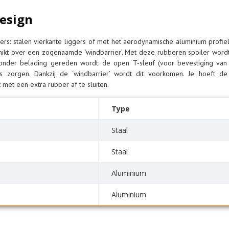
esign
ers: stalen vierkante liggers of met het aerodynamische aluminium prof
hikt over een zogenaamde ‘windbarrier’. Met deze rubberen spoiler wordt
r zonder belading gereden wordt: de open T-sleuf (voor bevestiging va
 zorgen. Dankzij de ‘windbarrier’ wordt dit voorkomen. Je hoeft de
t met een extra rubber af te sluiten.
Type
Staal
Staal
Aluminium
Aluminium