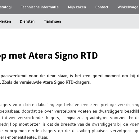
atalogi
Technische informatle
Mijn zaken
Contact
Winkelwage
Merken
Diensten
Trainingen
p met Atera Signo RTD
 paasweekend voor de deur staan, is het een goed moment om bij de
. Zoals de vernieuwde Atera Signo RTD-dragers.
ers voor dichte dakrailing zijn behalve een zeer prettige verschijnin
 toepasbaar, doordat ze over verstelbare voeten en dwarsliggers beschikk
tot vier verschillende dragers, al bijna zestig autotypen voorzien. En d
obedrijf op moet letten, is dat de breedte van de dwarsliggers bij de voe
de voorgemonteerde dragers op de dakrailing plaatsen, vervolgens op d
tera-momentsleutel. Klaar.