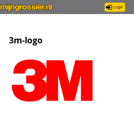
Login
3m-logo