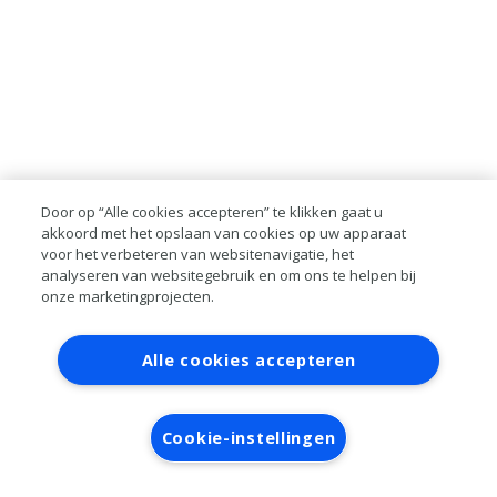
Door op “Alle cookies accepteren” te klikken gaat u
akkoord met het opslaan van cookies op uw apparaat
voor het verbeteren van websitenavigatie, het
analyseren van websitegebruik en om ons te helpen bij
onze marketingprojecten.
Contact
Account aanvragen
Inloggen
Alle cookies accepteren
RAI bestanden
Privacy
Algemene
voorwaarden
Verwerkersovereenkomst
Cookie-instellingen