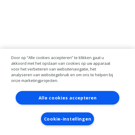
Door op “Alle cookies accepteren” te klikken gaat u
akkoord met het opslaan van cookies op uw apparaat
voor het verbeteren van websitenavigatie, het
analyseren van websitegebruik en om ons te helpen bij
onze marketingprojecten.
Contact
Account aanvragen
Inloggen
Alle cookies accepteren
RAI bestanden
Privacy
Algemene
voorwaarden
Verwerkersovereenkomst
Cookie-instellingen