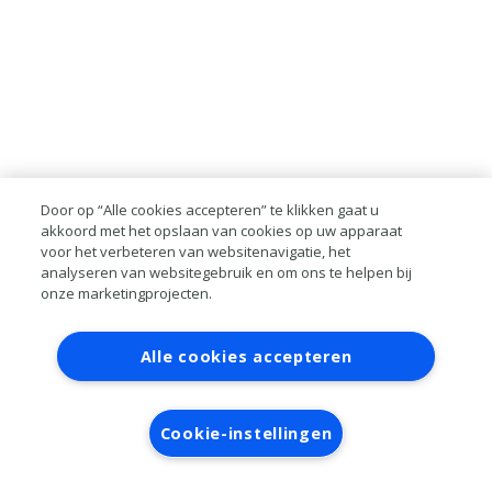
Door op “Alle cookies accepteren” te klikken gaat u
akkoord met het opslaan van cookies op uw apparaat
voor het verbeteren van websitenavigatie, het
analyseren van websitegebruik en om ons te helpen bij
onze marketingprojecten.
Contact
Account aanvragen
Inloggen
Alle cookies accepteren
RAI bestanden
Privacy
Algemene
voorwaarden
Verwerkersovereenkomst
Cookie-instellingen