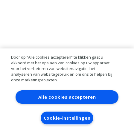
Door op “Alle cookies accepteren” te klikken gaat u
akkoord met het opslaan van cookies op uw apparaat
voor het verbeteren van websitenavigatie, het
analyseren van websitegebruik en om ons te helpen bij
onze marketingprojecten.
Contact
Account aanvragen
Inloggen
Alle cookies accepteren
RAI bestanden
Privacy
Algemene
voorwaarden
Verwerkersovereenkomst
Cookie-instellingen