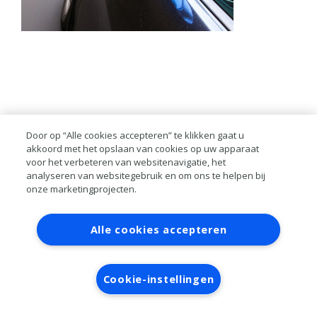
Door op “Alle cookies accepteren” te klikken gaat u
akkoord met het opslaan van cookies op uw apparaat
voor het verbeteren van websitenavigatie, het
analyseren van websitegebruik en om ons te helpen bij
onze marketingprojecten.
Contact
Account aanvragen
Inloggen
Alle cookies accepteren
RAI bestanden
Privacy
Algemene
voorwaarden
Verwerkersovereenkomst
Cookie-instellingen