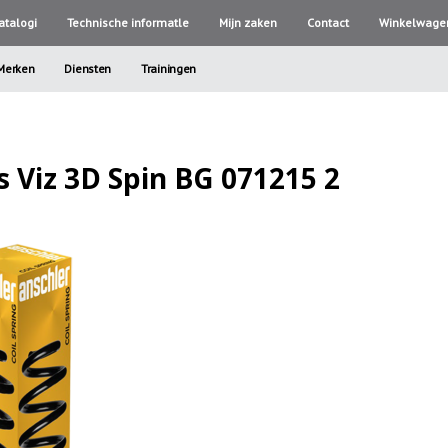
atalogi
Technische informatle
Mijn zaken
Contact
Winkelwage
Merken
Diensten
Trainingen
 Viz 3D Spin BG 071215 2