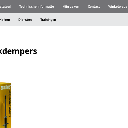
atalogi
Technische informatle
Mijn zaken
Contact
Winkelwage
Merken
Diensten
Trainingen
okdempers