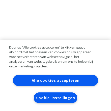
Door op “Alle cookies accepteren” te klikken gaat u
akkoord met het opslaan van cookies op uw apparaat
voor het verbeteren van websitenavigatie, het
analyseren van websitegebruik en om ons te helpen bij
onze marketingprojecten.
Contact
Account aanvragen
Inloggen
Alle cookies accepteren
RAI bestanden
Privacy
Algemene
voorwaarden
Verwerkersovereenkomst
Cookie-instellingen