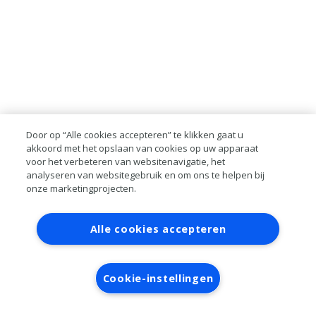
Door op “Alle cookies accepteren” te klikken gaat u
akkoord met het opslaan van cookies op uw apparaat
voor het verbeteren van websitenavigatie, het
analyseren van websitegebruik en om ons te helpen bij
onze marketingprojecten.
Contact
Account aanvragen
Inloggen
Alle cookies accepteren
RAI bestanden
Privacy
Algemene
voorwaarden
Verwerkersovereenkomst
Cookie-instellingen