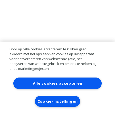
Door op “Alle cookies accepteren” te klikken gaat u
akkoord met het opslaan van cookies op uw apparaat
voor het verbeteren van websitenavigatie, het
analyseren van websitegebruik en om ons te helpen bij
onze marketingprojecten.
Contact
Account aanvragen
Inloggen
Alle cookies accepteren
RAI bestanden
Privacy
Algemene
voorwaarden
Verwerkersovereenkomst
Cookie-instellingen