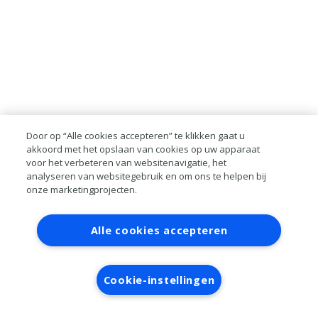
Door op “Alle cookies accepteren” te klikken gaat u
akkoord met het opslaan van cookies op uw apparaat
voor het verbeteren van websitenavigatie, het
analyseren van websitegebruik en om ons te helpen bij
onze marketingprojecten.
Contact
Account aanvragen
Inloggen
Alle cookies accepteren
RAI bestanden
Privacy
Algemene
voorwaarden
Verwerkersovereenkomst
Cookie-instellingen