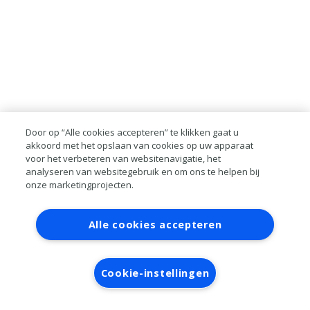
Door op “Alle cookies accepteren” te klikken gaat u
akkoord met het opslaan van cookies op uw apparaat
voor het verbeteren van websitenavigatie, het
analyseren van websitegebruik en om ons te helpen bij
onze marketingprojecten.
Contact
Account aanvragen
Inloggen
Alle cookies accepteren
RAI bestanden
Privacy
Algemene
voorwaarden
Verwerkersovereenkomst
Cookie-instellingen