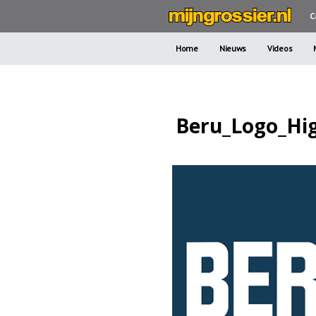
C
Home
Nieuws
Videos
Beru_Logo_Hi