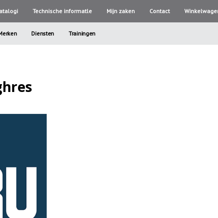
atalogi
Technische informatle
Mijn zaken
Contact
Winkelwage
Merken
Diensten
Trainingen
ghres