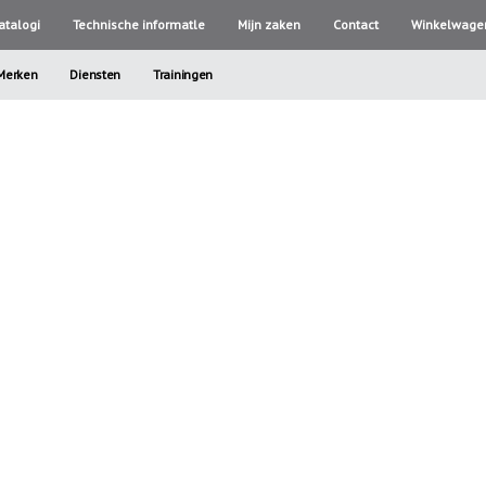
atalogi
Technische informatle
Mijn zaken
Contact
Winkelwage
Merken
Diensten
Trainingen