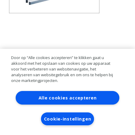
Door op “Alle cookies accepteren” te klikken gaat u
akkoord met het opslaan van cookies op uw apparaat
voor het verbeteren van websitenavigatie, het
analyseren van websitegebruik en om ons te helpen bij
onze marketingprojecten.
Contact
Account aanvragen
Inloggen
Alle cookies accepteren
RAI bestanden
Privacy
Algemene
voorwaarden
Verwerkersovereenkomst
Cookie-instellingen