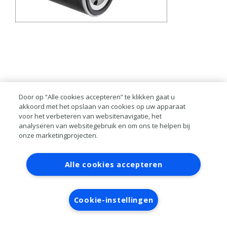
Door op “Alle cookies accepteren” te klikken gaat u
akkoord met het opslaan van cookies op uw apparaat
voor het verbeteren van websitenavigatie, het
analyseren van websitegebruik en om ons te helpen bij
onze marketingprojecten.
Contact
Account aanvragen
Inloggen
Alle cookies accepteren
RAI bestanden
Privacy
Algemene
voorwaarden
Verwerkersovereenkomst
Cookie-instellingen