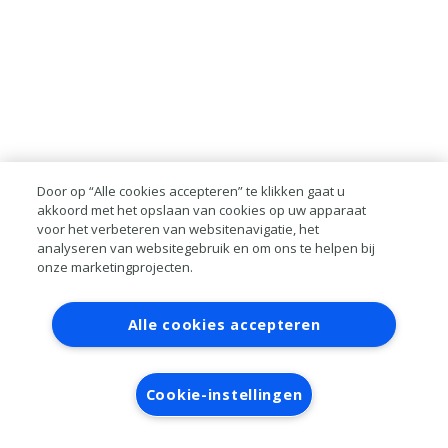
Door op “Alle cookies accepteren” te klikken gaat u
akkoord met het opslaan van cookies op uw apparaat
voor het verbeteren van websitenavigatie, het
analyseren van websitegebruik en om ons te helpen bij
onze marketingprojecten.
Contact
Account aanvragen
Inloggen
Alle cookies accepteren
RAI bestanden
Privacy
Algemene
voorwaarden
Verwerkersovereenkomst
Cookie-instellingen