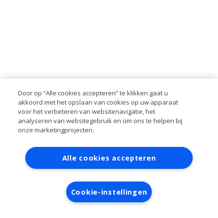
Door op “Alle cookies accepteren” te klikken gaat u
akkoord met het opslaan van cookies op uw apparaat
voor het verbeteren van websitenavigatie, het
analyseren van websitegebruik en om ons te helpen bij
onze marketingprojecten.
Contact
Account aanvragen
Inloggen
Alle cookies accepteren
RAI bestanden
Privacy
Algemene
voorwaarden
Verwerkersovereenkomst
Cookie-instellingen