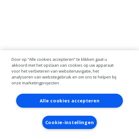
Door op “Alle cookies accepteren” te klikken gaat u
akkoord met het opslaan van cookies op uw apparaat
voor het verbeteren van websitenavigatie, het
analyseren van websitegebruik en om ons te helpen bij
onze marketingprojecten.
Contact
Account aanvragen
Inloggen
Alle cookies accepteren
RAI bestanden
Privacy
Algemene
voorwaarden
Verwerkersovereenkomst
Cookie-instellingen