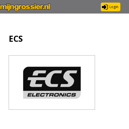
Login
ECS