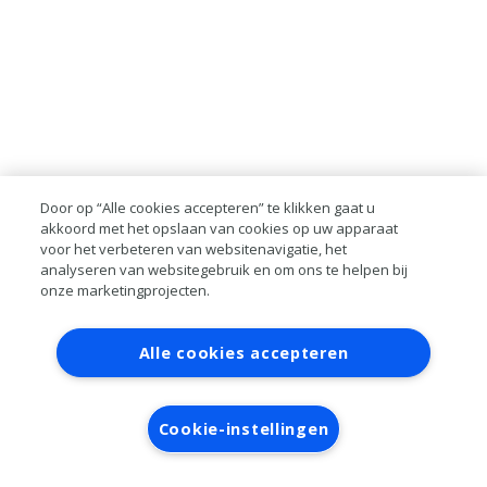
Door op “Alle cookies accepteren” te klikken gaat u
akkoord met het opslaan van cookies op uw apparaat
voor het verbeteren van websitenavigatie, het
analyseren van websitegebruik en om ons te helpen bij
onze marketingprojecten.
Contact
Account aanvragen
Inloggen
Alle cookies accepteren
RAI bestanden
Privacy
Algemene
voorwaarden
Verwerkersovereenkomst
Cookie-instellingen