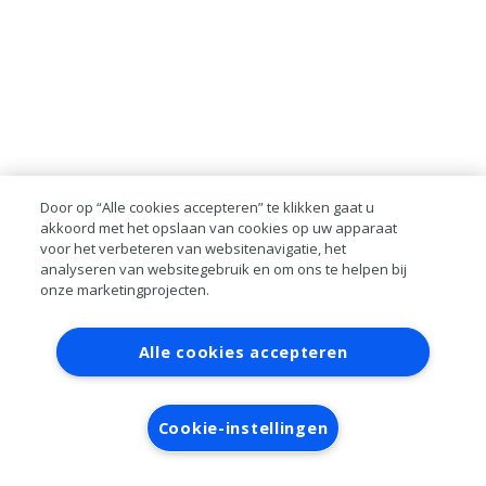
Door op “Alle cookies accepteren” te klikken gaat u
akkoord met het opslaan van cookies op uw apparaat
voor het verbeteren van websitenavigatie, het
analyseren van websitegebruik en om ons te helpen bij
onze marketingprojecten.
Contact
Account aanvragen
Inloggen
Alle cookies accepteren
RAI bestanden
Privacy
Algemene
voorwaarden
Verwerkersovereenkomst
Cookie-instellingen