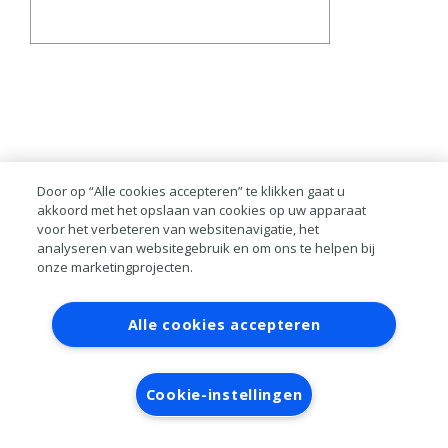
Door op “Alle cookies accepteren” te klikken gaat u
akkoord met het opslaan van cookies op uw apparaat
voor het verbeteren van websitenavigatie, het
analyseren van websitegebruik en om ons te helpen bij
onze marketingprojecten.
Contact
Account aanvragen
Inloggen
Alle cookies accepteren
RAI bestanden
Privacy
Algemene
voorwaarden
Verwerkersovereenkomst
Cookie-instellingen