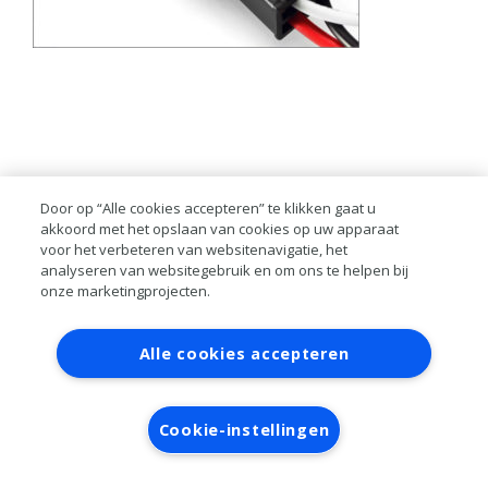
Door op “Alle cookies accepteren” te klikken gaat u
akkoord met het opslaan van cookies op uw apparaat
voor het verbeteren van websitenavigatie, het
analyseren van websitegebruik en om ons te helpen bij
onze marketingprojecten.
Contact
Account aanvragen
Inloggen
Alle cookies accepteren
RAI bestanden
Privacy
Algemene
voorwaarden
Verwerkersovereenkomst
Cookie-instellingen