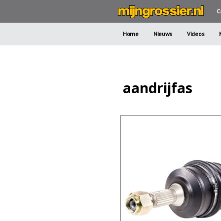
C
Home
Nieuws
Videos
aandrijfas