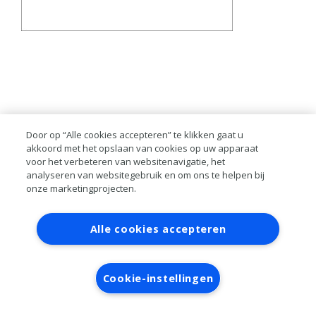
Door op “Alle cookies accepteren” te klikken gaat u
akkoord met het opslaan van cookies op uw apparaat
voor het verbeteren van websitenavigatie, het
analyseren van websitegebruik en om ons te helpen bij
onze marketingprojecten.
Contact
Account aanvragen
Inloggen
Alle cookies accepteren
RAI bestanden
Privacy
Algemene
voorwaarden
Verwerkersovereenkomst
Cookie-instellingen