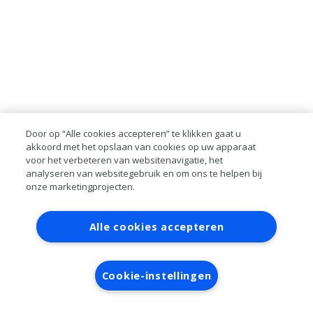
Door op “Alle cookies accepteren” te klikken gaat u
akkoord met het opslaan van cookies op uw apparaat
voor het verbeteren van websitenavigatie, het
analyseren van websitegebruik en om ons te helpen bij
onze marketingprojecten.
Contact
Account aanvragen
Inloggen
Alle cookies accepteren
RAI bestanden
Privacy
Algemene
voorwaarden
Verwerkersovereenkomst
Cookie-instellingen