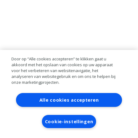
Door op “Alle cookies accepteren” te klikken gaat u
akkoord met het opslaan van cookies op uw apparaat
voor het verbeteren van websitenavigatie, het
analyseren van websitegebruik en om ons te helpen bij
onze marketingprojecten.
Contact
Account aanvragen
Inloggen
Alle cookies accepteren
RAI bestanden
Privacy
Algemene
voorwaarden
Verwerkersovereenkomst
Cookie-instellingen