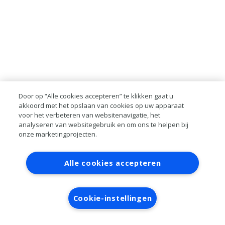
Door op “Alle cookies accepteren” te klikken gaat u
akkoord met het opslaan van cookies op uw apparaat
voor het verbeteren van websitenavigatie, het
analyseren van websitegebruik en om ons te helpen bij
onze marketingprojecten.
Contact
Account aanvragen
Inloggen
Alle cookies accepteren
RAI bestanden
Privacy
Algemene
voorwaarden
Verwerkersovereenkomst
Cookie-instellingen