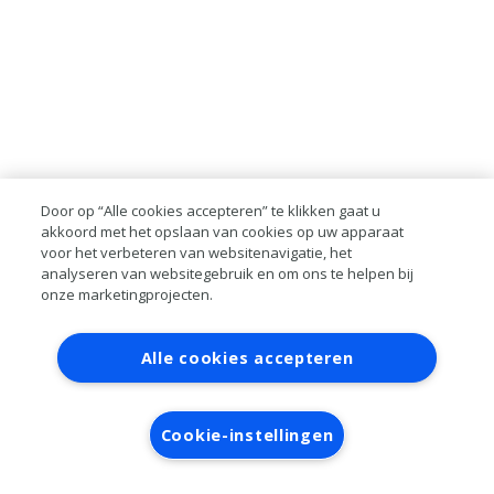
Door op “Alle cookies accepteren” te klikken gaat u
akkoord met het opslaan van cookies op uw apparaat
voor het verbeteren van websitenavigatie, het
analyseren van websitegebruik en om ons te helpen bij
onze marketingprojecten.
Contact
Account aanvragen
Inloggen
Alle cookies accepteren
RAI bestanden
Privacy
Algemene
voorwaarden
Verwerkersovereenkomst
Cookie-instellingen