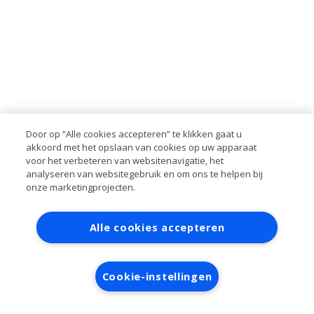
Door op “Alle cookies accepteren” te klikken gaat u
akkoord met het opslaan van cookies op uw apparaat
voor het verbeteren van websitenavigatie, het
analyseren van websitegebruik en om ons te helpen bij
onze marketingprojecten.
Contact
Account aanvragen
Inloggen
Alle cookies accepteren
RAI bestanden
Privacy
Algemene
voorwaarden
Verwerkersovereenkomst
Cookie-instellingen