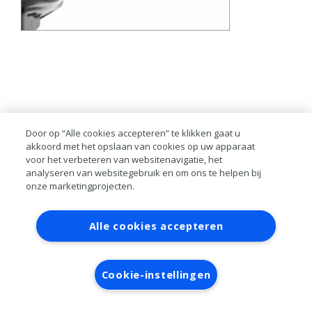
Door op “Alle cookies accepteren” te klikken gaat u
akkoord met het opslaan van cookies op uw apparaat
voor het verbeteren van websitenavigatie, het
analyseren van websitegebruik en om ons te helpen bij
onze marketingprojecten.
Contact
Account aanvragen
Inloggen
Alle cookies accepteren
RAI bestanden
Privacy
Algemene
voorwaarden
Verwerkersovereenkomst
Cookie-instellingen