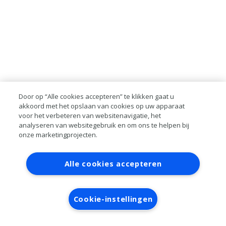
Door op “Alle cookies accepteren” te klikken gaat u
akkoord met het opslaan van cookies op uw apparaat
voor het verbeteren van websitenavigatie, het
analyseren van websitegebruik en om ons te helpen bij
onze marketingprojecten.
Contact
Account aanvragen
Inloggen
Alle cookies accepteren
RAI bestanden
Privacy
Algemene
voorwaarden
Verwerkersovereenkomst
Cookie-instellingen