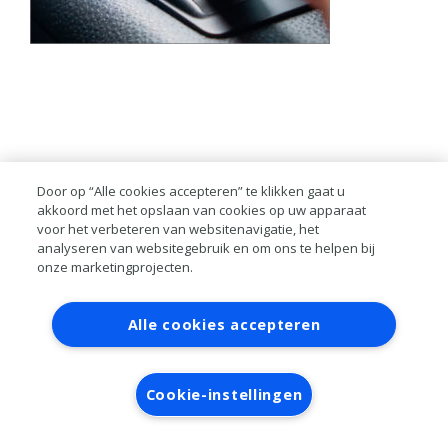
Door op “Alle cookies accepteren” te klikken gaat u
akkoord met het opslaan van cookies op uw apparaat
voor het verbeteren van websitenavigatie, het
analyseren van websitegebruik en om ons te helpen bij
onze marketingprojecten.
Contact
Account aanvragen
Inloggen
Alle cookies accepteren
RAI bestanden
Privacy
Algemene
voorwaarden
Verwerkersovereenkomst
Cookie-instellingen