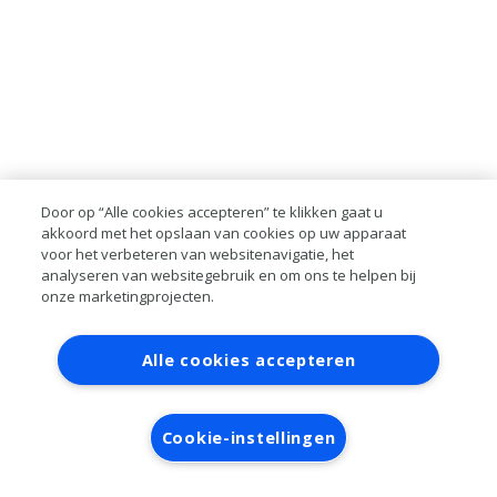
Door op “Alle cookies accepteren” te klikken gaat u
akkoord met het opslaan van cookies op uw apparaat
voor het verbeteren van websitenavigatie, het
analyseren van websitegebruik en om ons te helpen bij
onze marketingprojecten.
Contact
Account aanvragen
Inloggen
Alle cookies accepteren
RAI bestanden
Privacy
Algemene
voorwaarden
Verwerkersovereenkomst
Cookie-instellingen