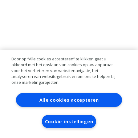
Door op “Alle cookies accepteren” te klikken gaat u
akkoord met het opslaan van cookies op uw apparaat
voor het verbeteren van websitenavigatie, het
analyseren van websitegebruik en om ons te helpen bij
onze marketingprojecten.
Contact
Account aanvragen
Inloggen
Alle cookies accepteren
RAI bestanden
Privacy
Algemene
voorwaarden
Verwerkersovereenkomst
Cookie-instellingen