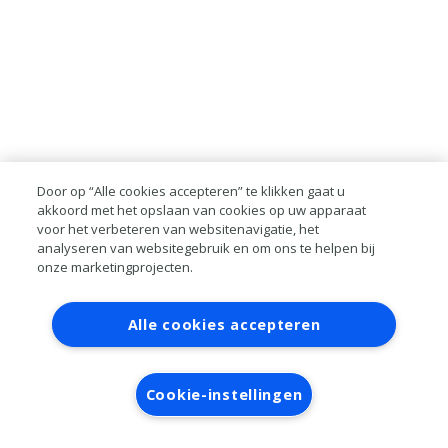
Door op “Alle cookies accepteren” te klikken gaat u
akkoord met het opslaan van cookies op uw apparaat
voor het verbeteren van websitenavigatie, het
analyseren van websitegebruik en om ons te helpen bij
onze marketingprojecten.
Contact
Account aanvragen
Inloggen
Alle cookies accepteren
RAI bestanden
Privacy
Algemene
voorwaarden
Verwerkersovereenkomst
Cookie-instellingen