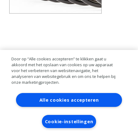
Door op “Alle cookies accepteren” te klikken gaat u
akkoord met het opslaan van cookies op uw apparaat
voor het verbeteren van websitenavigatie, het
analyseren van websitegebruik en om ons te helpen bij
onze marketingprojecten.
Contact
Account aanvragen
Inloggen
Alle cookies accepteren
RAI bestanden
Privacy
Algemene
voorwaarden
Verwerkersovereenkomst
Cookie-instellingen