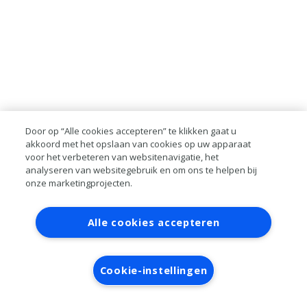
Door op “Alle cookies accepteren” te klikken gaat u
akkoord met het opslaan van cookies op uw apparaat
voor het verbeteren van websitenavigatie, het
analyseren van websitegebruik en om ons te helpen bij
onze marketingprojecten.
Contact
Account aanvragen
Inloggen
Alle cookies accepteren
RAI bestanden
Privacy
Algemene
voorwaarden
Verwerkersovereenkomst
Cookie-instellingen