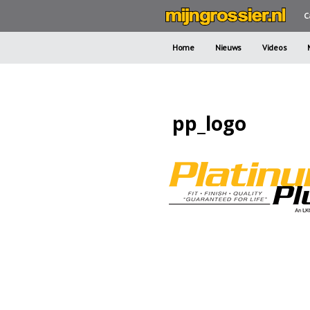
C
Home
Nieuws
Videos
pp_logo