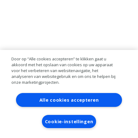
Door op “Alle cookies accepteren” te klikken gaat u
akkoord met het opslaan van cookies op uw apparaat
voor het verbeteren van websitenavigatie, het
analyseren van websitegebruik en om ons te helpen bij
onze marketingprojecten.
Contact
Account aanvragen
Inloggen
Alle cookies accepteren
RAI bestanden
Privacy
Algemene
voorwaarden
Verwerkersovereenkomst
Cookie-instellingen