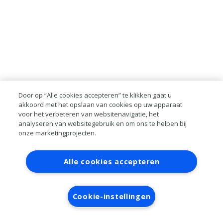
Door op “Alle cookies accepteren” te klikken gaat u
akkoord met het opslaan van cookies op uw apparaat
voor het verbeteren van websitenavigatie, het
analyseren van websitegebruik en om ons te helpen bij
onze marketingprojecten.
Contact
Account aanvragen
Inloggen
Alle cookies accepteren
RAI bestanden
Privacy
Algemene
voorwaarden
Verwerkersovereenkomst
Cookie-instellingen