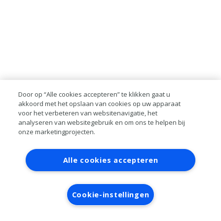
Door op “Alle cookies accepteren” te klikken gaat u
akkoord met het opslaan van cookies op uw apparaat
voor het verbeteren van websitenavigatie, het
analyseren van websitegebruik en om ons te helpen bij
onze marketingprojecten.
Contact
Account aanvragen
Inloggen
Alle cookies accepteren
RAI bestanden
Privacy
Algemene
voorwaarden
Verwerkersovereenkomst
Cookie-instellingen