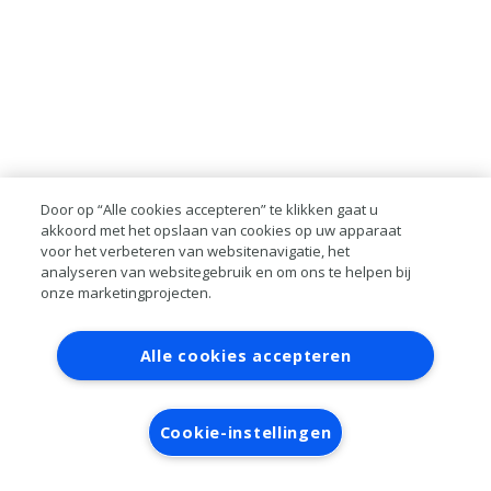
Door op “Alle cookies accepteren” te klikken gaat u
akkoord met het opslaan van cookies op uw apparaat
voor het verbeteren van websitenavigatie, het
analyseren van websitegebruik en om ons te helpen bij
onze marketingprojecten.
Contact
Account aanvragen
Inloggen
Alle cookies accepteren
RAI bestanden
Privacy
Algemene
voorwaarden
Verwerkersovereenkomst
Cookie-instellingen