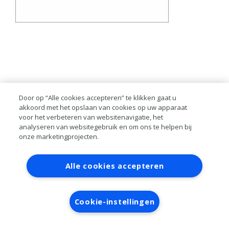
Door op “Alle cookies accepteren” te klikken gaat u
akkoord met het opslaan van cookies op uw apparaat
voor het verbeteren van websitenavigatie, het
analyseren van websitegebruik en om ons te helpen bij
onze marketingprojecten.
Contact
Account aanvragen
Inloggen
Alle cookies accepteren
RAI bestanden
Privacy
Algemene
voorwaarden
Verwerkersovereenkomst
Cookie-instellingen