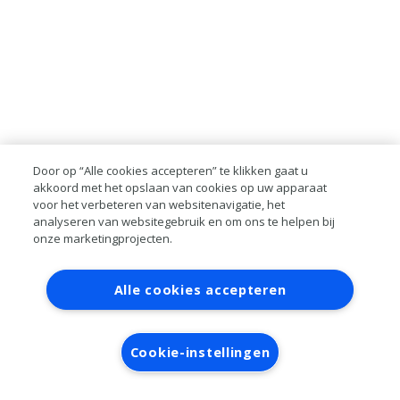
Door op “Alle cookies accepteren” te klikken gaat u
akkoord met het opslaan van cookies op uw apparaat
voor het verbeteren van websitenavigatie, het
analyseren van websitegebruik en om ons te helpen bij
onze marketingprojecten.
Contact
Account aanvragen
Inloggen
Alle cookies accepteren
RAI bestanden
Privacy
Algemene
voorwaarden
Verwerkersovereenkomst
Cookie-instellingen