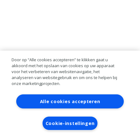
Door op “Alle cookies accepteren” te klikken gaat u
akkoord met het opslaan van cookies op uw apparaat
voor het verbeteren van websitenavigatie, het
analyseren van websitegebruik en om ons te helpen bij
onze marketingprojecten.
Contact
Account aanvragen
Inloggen
Alle cookies accepteren
RAI bestanden
Privacy
Algemene
voorwaarden
Verwerkersovereenkomst
Cookie-instellingen